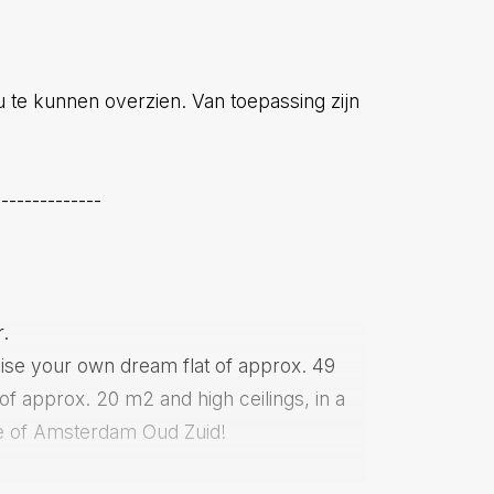
 u te kunnen overzien. Van toepassing zijn
--------------
.
lise your own dream flat of approx. 49
f approx. 20 m2 and high ceilings, in a
dle of Amsterdam Oud Zuid!