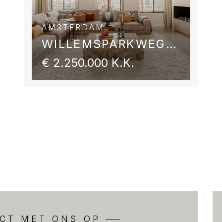
The property is easily acc
nbaar vervoer met haltes
within walking distance at
AMSTERDAM
n De Lairessestraat
(tram lines 2, 3, 5 and 12 
WILLEMSPARKWEG 54 2
ijnen waaronder een
bus to Schiphol Airport). 
€ 2.250.000 K.K.
oed bereikbaar met eigen
from ring road A10, exit 
n S108. Er is voldoende
space on the street, paid 
f met parkeervergunning.
OWNERS' ASSOCIATION
After division, the owners
en. De servicekosten
The service costs have ye
VvE staat reeds
already registered with 
el.
OWN GROUND
The flat is located on priva
nd.
CT MET ONS OP