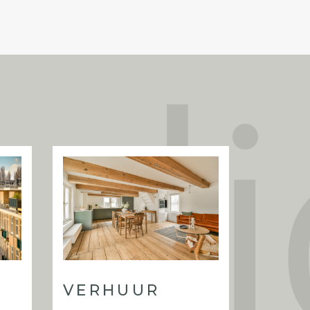
l condition. The presented renders give a
possibilities. Because of the perfect
gs, several layouts can be imagined; the
e 
t an example.
 includes the compartmentalisation of the
front doors, insulated floors and new
he newly attached steel balconies and a
 Furthermore, the homes will be delivered
verything will be emptied. The buyer must
apartment. This includes the layouts,
ontractor are available on request, and
 with the construction supervision.
VERHUUR