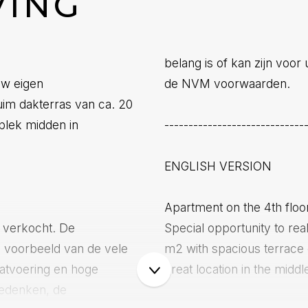
VING
belang is of kan zijn voor
uw eigen
de NVM voorwaarden.
im dakterras van ca. 20
plek midden in
-----------------------------
ENGLISH VERSION
Apartment on the 4th floor
 verkocht. De
Special opportunity to rea
 voorbeeld van de vele
m2 with spacious terrace o
atvoering en hoge
great location in the mid
bedenken, de