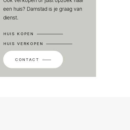
Ook verkopen of juist opzoek naar
een huis? Damstad is je graag van
dienst.
HUIS KOPEN
HUIS VERKOPEN
CONTACT