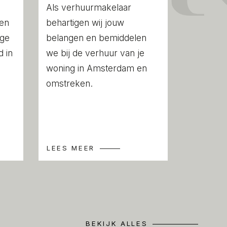
ginal front door gives access to the
Als verhuurmakelaar
aircase leads to the front door of the flat
een
behartigen wij jouw
u have the possibility to create a racquet
ige
belangen en bemiddelen
s located on the 4th floor. The living
 in
we bij de verhuur van je
r side of the property and is wonderfully
woning in Amsterdam en
dows. The beautiful ceiling height also
omstreken.
pacious feeling.
ce for a spacious dining table. The
ctional and offers plenty of storage
irect connection to the spacious roof
LEES MEER
On nice days, this really feels like an
om.
 of the apartment, the bedroom is
offers the possibility of large wardrobes.
in shower and a washbasin with cabinet.
BEKIJK ALLES