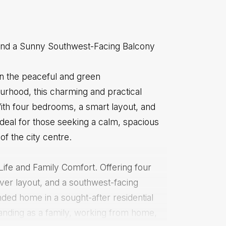
nd a Sunny Southwest-Facing Balcony
in the peaceful and green
rhood, this charming and practical
th four bedrooms, a smart layout, and
ideal for those seeking a calm, spacious
 of the city centre.
Life and Family Comfort. Offering four
ever layout, and a southwest-facing
unded home in a sought-after residential
anding as a family, working from home,