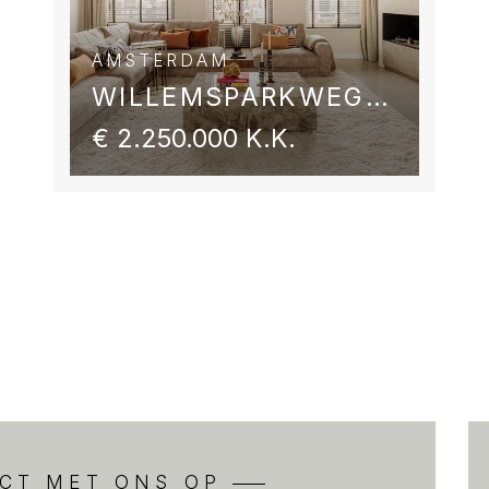
el.
The association consists 
managed by Parel Beheer.
AMSTERDAM
€ 133,88 for the apartmen
WILLEMSPARKWEG 54 2
multi-year maintenance pl
€ 2.250.000 K.K.
is registered with the C
FREEHOLD PROPERTY
;
The apartment is located 
KEY FEATURES
- Living area approx. 69 
- Sunny balcony (approx. 
- Freehold property
- Immediate availability of
e en ouderdomsclausule
- Private storage room in
CT MET ONS OP