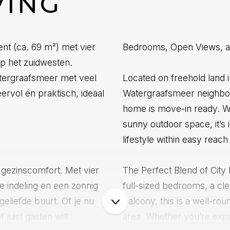
VING
ent (ca. 69 m²) met vier
Bedrooms, Open Views, a
op het zuidwesten.
atergraafsmeer met veel
Located on freehold land 
eervol én praktisch, ideaal
Watergraafsmeer neighbou
home is move-in ready. Wi
sunny outdoor space, it’s 
lifestyle within easy reach
 gezinscomfort. Met vier
The Perfect Blend of City 
 indeling en een zonnig
full-sized bedrooms, a cl
geliefde buurt. Of je nu
balcony, this is a well-ro
 juist gasten wilt
area. Whether you’re exp