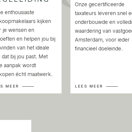
induction hob, recirculatio
Onze gecertificeerde
r te bereiken.
and a combination oven. T
e enthousiaste
taxateurs leveren snel 
living room.
koopmakelaars kijken
onderbouwde en volled
e berging van ca. 7 m².
r je wensen en
waardering van vastgoed
The fourth bedroom is loca
oeften en helpen jou bij
Amsterdam, voor ieder
 vinden van het ideale
financieel doeleinde.
ezette Watergraafsmeer in
A private storage room of
 dat bij jou past. Met
karakter en dorpse sfeer,
e aanpak wordt
ca 400 meter bevindt zich
LOCATION
kopen écht maatwerk.
inkels zoals Albert Heijn,
Set in the lush and spac
ES MEER
LEES MEER
senzaken en meerdere
East, this location is know
taurants als De Kas op
charm, just minutes from 
is Christiaan Huygensplein
Albert Heijn, HEMA, a bak
Frankendael en Park de
several cafés and restaur