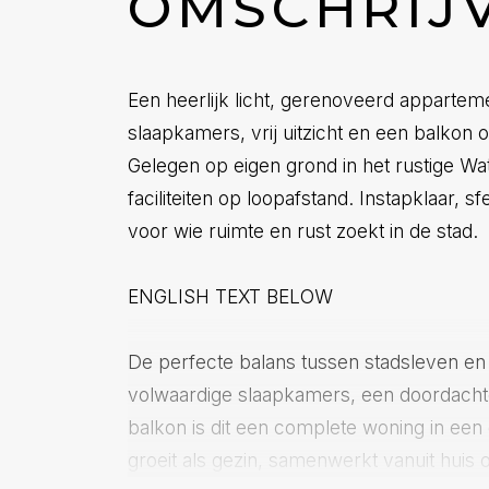
OMSCHRIJ
Een heerlijk licht, gerenoveerd appartem
slaapkamers, vrij uitzicht en een balkon 
Gelegen op eigen grond in het rustige W
faciliteiten op loopafstand. Instapklaar, sf
voor wie ruimte en rust zoekt in de stad.
ENGLISH TEXT BELOW
De perfecte balans tussen stadsleven en
volwaardige slaapkamers, een doordachte
balkon is dit een complete woning in een 
groeit als gezin, samenwerkt vanuit huis of