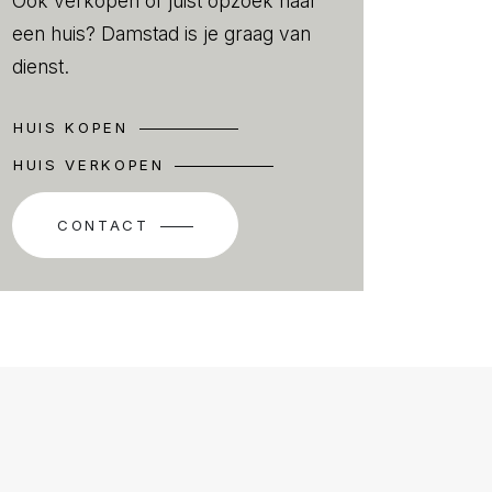
Ook verkopen of juist opzoek naar
een huis? Damstad is je graag van
dienst.
HUIS KOPEN
HUIS VERKOPEN
CONTACT