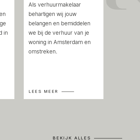
n extractor, fridge-freezer, dishwasher,
Als verhuurmakelaar
he balcony is also accessible from the
een
behartigen wij jouw
ige
belangen en bemiddelen
 in
we bij de verhuur van je
ted off the living area.
woning in Amsterdam en
omstreken.
 approx. 7 m² is located in the basement.
ious Watergraafsmeer area in Amsterdam
LEES MEER
n for its quiet atmosphere and village-like
the city centre. About 400 metres away
, offering a range of shops including
ery, fishmonger, delicatessens, and
ants. Top-rated restaurant De Kas and
BEKIJK ALLES