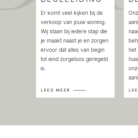
balkon.
Via de woonkamer is de vierde slaapkame
Er komt veel kijken bij de
Onz
verkoop van jouw woning.
aan
In de onderbouw zit daarnaast een extern
Wij staan bij iedere stap die
naa
je maakt naast je en zorgen
beh
LIGGING
ervoor dat alles van begin
het
De woning ligt in de groene en ruim opg
tot eind zorgeloos geregeld
huis
Amsterdam-Oost, bekend om zijn rustige 
is.
onz
op korte afstand van het centrum. Op cir
aan
het Christiaan Huygensplein met diverse w
LEES MEER
LE
HEMA, een bakker, viswinkel, delicates
horecagelegenheden. Zo liggen goede res
loopafstand, net als gezellige buurtcafés.
Daarnaast bieden het nabijgelegen Park 