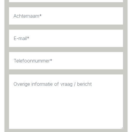
For daily groceries, fresh flowers, and an authentic
Amsterdam atmosphere, the famous Albert Cuyp Market
is just a short stroll away.
Accessibility is excellent. Multiple tram lines (1, 4, 7, 19,
and 24), as well as tram line 3 just around the corner,
provide direct connections to the city centre,
Amsterdam RAI, and Amsterdam Central Station. The
North/South Metro Line station on Ferdinand Bolstraat is
only a one-minute walk away, allowing you to reach
Amsterdam Zuid Station or Central Station within
minutes.
Homeowners’ Association (VvE)
The homeowners’ association consists of six members
and is self-managed. Current service charges amount to
€80 per month.