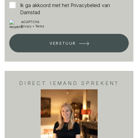
A long-term maintenance plan (MJOP) is in place, and
Ik ga akkoord met het
Privacybeleid
van
Damstad
the association is registered with the Dutch Chamber of
Commerce.
reCAPTCHA
Privacy
•
Terms
Freehold Property
VERSTUUR
The apartment is situated on freehold land (eigen
grond), meaning there is no ground lease.
Key Features
-Move-in ready condition;
DIRECT IEMAND SPREKEN?
-Possibility to create a balcony at the rear (VvE
approval already obtained);
-Beautiful oak wooden flooring throughout the
apartment;
-Active and financially healthy homeowners’
association;