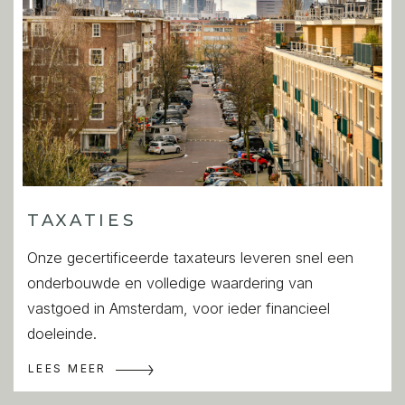
u specifieke wensen heeft omtrent de woning,
adviseren wij u deze tijdig kenbaar te maken aan uw
aankopend makelaar en hiernaar zelfstandig onderzoek
te (laten) doen. Indien u geen deskundige
vertegenwoordiger inschakelt, acht u zich volgens de
wet deskundig genoeg om alles wat van belang is of
kan zijn voor u te kunnen overzien. Van toepassing zijn
de NVM voorwaarden.
TAXATIES
=======
Onze gecertificeerde taxateurs leveren snel een
onderbouwde en volledige waardering van
Light, Charm, and Comfort in the Heart of the
vastgoed in Amsterdam, voor ieder financieel
Spiegelkwartier
doeleinde.
This fully renovated 63 m² apartment with two
LEES MEER
bedrooms combines stylish interiors, luxury finishes, and