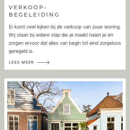
Aan de voorzijde ligt de lichte woonkamer met
VERKOOP-
meerdere ramen en een open keuken. De keuken is
BEGELEIDING
voorzien van diverse inbouwapparatuur, keukengerei en
Er komt veel kijken bij de verkoop van jouw woning.
voldoende kastruimte.
Wij staan bij iedere stap die je maakt naast je en
zorgen ervoor dat alles van begin tot eind zorgeloos
Aan de voorzijde een slaapkamer met ruimte voor een
geregeld is.
tweepersoonsbed en kast. De tweede masterbedroom
ligt aan de rustige achterzijde.
LEES MEER
Centraal gelegen badkamer met ligbad, inloopdouche en
wastafelmeubel.
BIJZONDERHEDEN
- Woonopervlakte ca. 63 m²
- Volledig gemeubileerd
- Twee slaapkamers
- Gelegen in monumentale Nieuwe Spiegelstraat