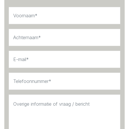
double bed and wardrobe. The second, larger bedroom
is at the peaceful rear. The centrally positioned
bathroom includes a bathtub, walk-in shower, and vanity
unit.
DETAILS
- Living area approx. 63 m²
- Fully furnished
- Two bedrooms
- Located on the historic Nieuwe Spiegelstraat
- Close to Museumplein, Vondelpark, and P.C.
Hooftstraat
- Minimum rental period: 1 year
- Not available for flat-sharing
- Rent excludes utilities
- Security deposit: 2 months' rent