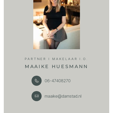
volgens de wet deskundige genoeg om alle zaken die
van belang zijn te kunnen overzien. Van toepassing zijn
de NVM voorwaarden.
PARTNER I MAKELAAR I.O.
MAAIKE HUESMANN
06-47408270
maaike@damstad.nl