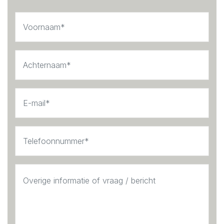
- Private street-level entrance
- High ceilings and excellent natural light
- Two outdoor spaces (front and rear)
- Equipped with a heat pump
- Rented upholstered, including washing machine
- Rental price excluding utilities
- Indefinite rental contract with a minimum term of 12
months
- Available from 1 February
- Security deposit: two months’ rent
This information has been compiled with the greatest
possible care. However, we accept no liability for any
inaccuracies or deficiencies in that information or for
any consequences arising therefrom. It is the duty of
the purchaser to investigate all matters of importance to