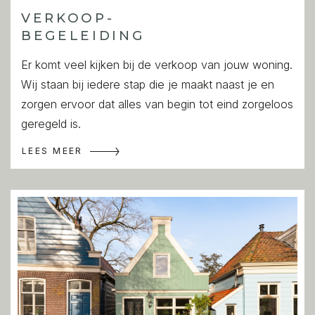
aan de voorzijde, moderne open keuken met
VERKOOP-
inbouwapparatuur.
BEGELEIDING
Er komt veel kijken bij de verkoop van jouw woning.
Een ruime masterbedroom bevind zich aan de
Wij staan bij iedere stap die je maakt naast je en
achterzijde met openslaande deuren naar het balkon.
zorgen ervoor dat alles van begin tot eind zorgeloos
Badkamer en-suite, met vloerverwarming, ligbad, aparte
geregeld is.
douche, wastafel en wasmachine.
LEES MEER
BIJZONDERHEDEN
- Woonoppervlakte ca. 70 m²
- Eigen entree vanaf de straat
- Hoge plafonds en veel lichtinval
- Twee buitenruimtes (voor en achter)
- Voorzien van warmtepomp
- Gestoffeerd inclusief wasmachine
- Huurprijs exclusief GWL