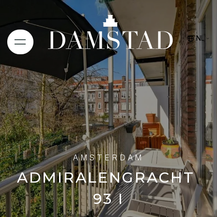
NL
AMSTERDAM
ADMIRALENGRACHT
93 I